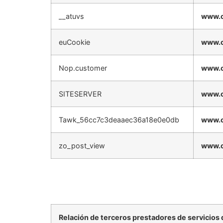
__atuvs
www.c
euCookie
www.c
Nop.customer
www.c
SITESERVER
www.c
Tawk_56cc7c3deaaec36a18e0e0db
www.c
zo_post_view
www.c
Relación de terceros prestadores de servicios