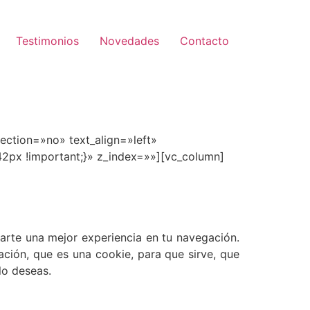
Testimonios
Novedades
Contacto
ction=»no» text_align=»left»
px !important;}» z_index=»»][vc_column]
narte una mejor experiencia en tu navegación.
ación, que es una cookie, para que sirve, que
lo deseas.