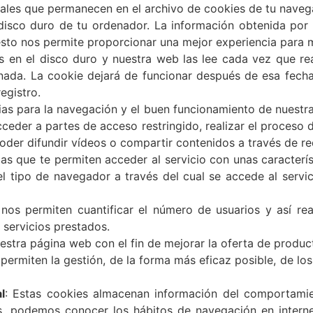
ales que permanecen en el archivo de cookies de tu nave
disco duro de tu ordenador. La información obtenida por 
 esto nos permite proporcionar una mejor experiencia para me
s en el disco duro y nuestra web las lee cada vez que re
ada. La cookie dejará de funcionar después de esa fecha.
egistro.
ias para la navegación y el buen funcionamiento de nuestr
cceder a partes de acceso restringido, realizar el proceso
der difundir vídeos o compartir contenidos a través de re
las que te permiten acceder al servicio con unas caracterí
el tipo de navegador a través del cual se accede al servi
nos permiten cuantificar el número de usuarios y así real
s servicios prestados.
uestra página web con el fin de mejorar la oferta de produ
permiten la gestión, de la forma más eficaz posible, de los
l
: Estas cookies almacenan información del comportamie
as, podemos conocer los hábitos de navegación en interne