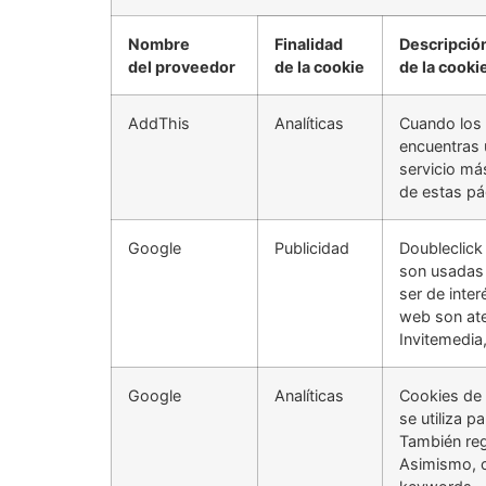
Nombre
Finalidad
Descripción
del proveedor
de la cookie
de la cooki
AddThis
Analíticas
Cuando los 
encuentras ú
servicio má
de estas pá
Google
Publicidad
Doubleclick
son usadas 
ser de inter
web son ate
Invitemedia
Google
Analíticas
Cookies de 
se utiliza p
También regi
Asimismo, c